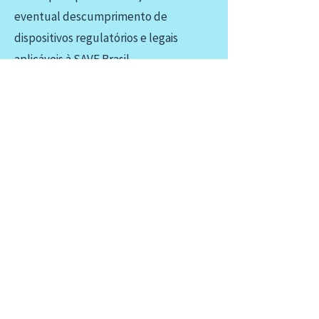
eventual descumprimento de
dispositivos regulatórios e legais
aplicáveis à SAVE Brasil.
As informações aqui relatadas serão
repassadas ao Conselho de Ética para o
seu tratamento, guardando a
confidencialidade e o total sigilo
necessário.
conduta@savebrasil.org.br
Inscreva-se em nossa
newsletter
Preencha o campo abaixo e fique por