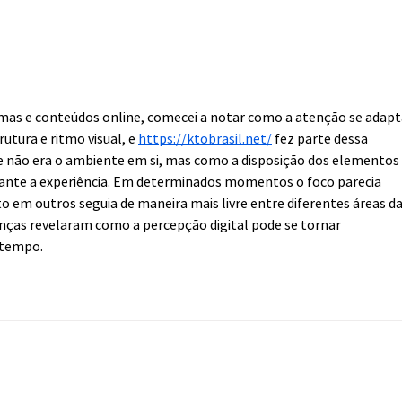
Novo Refúgio de Vida
Cart
Silvestre protege habitat
de N
crítico para a sobrevivência
Cons
do bicudinho-do-brejo-
Dese
paulista
Naci
rmas e conteúdos online, comecei a notar como a atenção se adapt
tura e ritmo visual, e 
https://ktobrasil.net/
 fez parte dessa 
e não era o ambiente em si, mas como a disposição dos elementos 
rante a experiência. Em determinados momentos o foco parecia 
 em outros seguia de maneira mais livre entre diferentes áreas da
nças revelaram como a percepção digital pode se tornar 
 tempo.