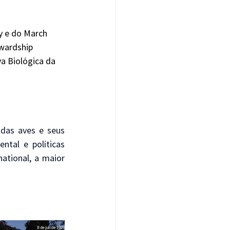
y e do March 
wardship 
a Biológica da 
das aves e seus 
tal e políticas 
ational, a maior 