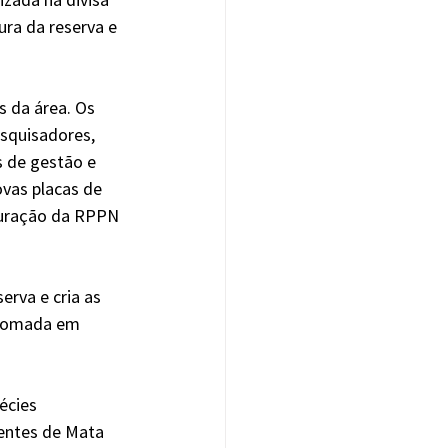
ura da reserva e 
 da área. Os 
squisadores, 
 de gestão e 
vas placas de 
turação da RPPN 
rva e cria as 
etomada em 
écies 
entes de Mata 