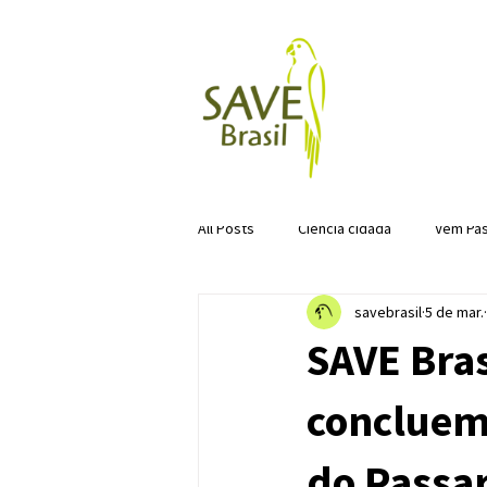
All Posts
Ciência cidadã
Vem Pas
savebrasil
5 de mar.
SAVE Bras
concluem
do Passa