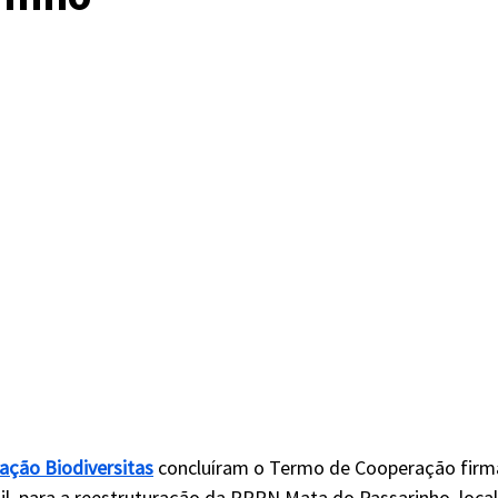
ação Biodiversitas
 concluíram o Termo de Cooperação firm
il, para a reestruturação da RPPN Mata do Passarinho, local