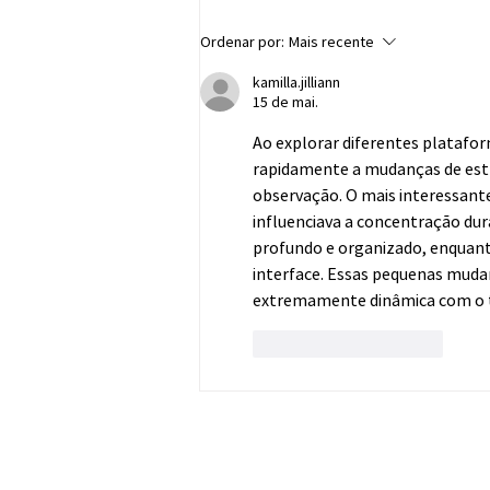
Iniciativa no RN reduz em
Ordenar por:
Mais recente
94,2% a mortalidade de aves
migratórias em linha de
kamilla.jilliann
15 de mai.
transmissão de energia na
Praia de Soledade
Ao explorar diferentes platafo
rapidamente a mudanças de estru
observação. O mais interessant
influenciava a concentração du
profundo e organizado, enquanto
interface. Essas pequenas muda
extremamente dinâmica com o
Curtir
Responder