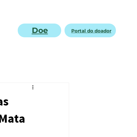
Doe
Portal do doador
as
 Mata