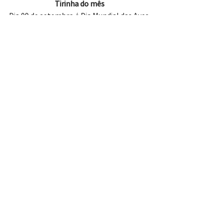
Tirinha do mês
Dia 09 de setembro é Dia Mundial das Aves 
Limícolas e, por aqui, já estamos em 
festa!
Tirinha 
por 
Larkness
Quero fazer parte do bando!