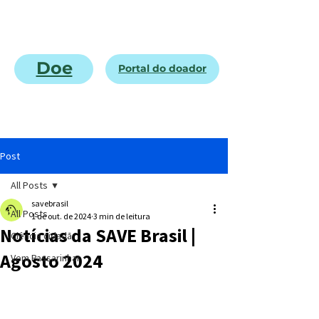
Doe
Portal do doador
Post
All Posts
savebrasil
All Posts
1 de out. de 2024
3 min de leitura
Notícias da SAVE Brasil |
Ciência cidadã
Agosto 2024
Vem Passarinhar