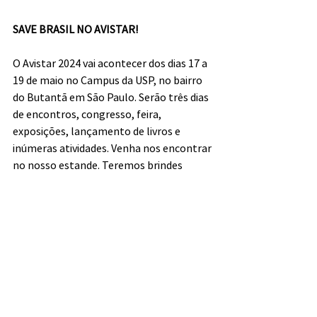
SAVE BRASIL NO AVISTAR!
O Avistar 2024 vai acontecer dos dias 17 a 
19 de maio no Campus da USP, no bairro 
do Butantã em São Paulo. Serão três dias 
de encontros, congresso, feira, 
exposições, lançamento de livros e 
inúmeras atividades. Venha nos encontrar 
no nosso estande. Teremos brindes 
especiais e exclusivos para quem passar e 
se tornar Amigo da SAVE e brindes para 
os Amigos que forem fazer sua 
renovação lá também, além de inúmeras 
outras surpresas! 👀 Você vai perder essa?
Tirinha do mês
por 
Larkness