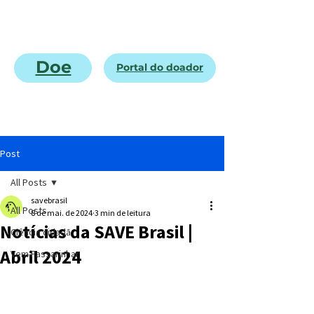
Doe
Portal do doador
Post
All Posts
savebrasil
All Posts
8 de mai. de 2024
3 min de leitura
Notícias da SAVE Brasil |
Ciência cidadã
Abril 2024
Vem Passarinhar