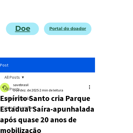
Doe
Portal do doador
Post
All Posts
savebrasil
All Posts
1 de dez. de 2025
2 min de leitura
Espírito Santo cria Parque
Ciência cidadã
Estadual Saíra-apunhalada
Vem Passarinhar
após quase 20 anos de
mobilização