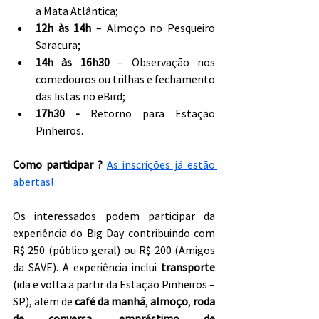
a Mata Atlântica;
12h às 14h
 – Almoço no Pesqueiro 
Saracura;
14h às 16h30
 – Observação nos 
comedouros ou trilhas e fechamento 
das listas no eBird;
17h30 - 
Retorno para Estação 
Pinheiros.
Como participar ? 
As inscrições já estão 
abertas!
Os interessados podem participar da 
experiência do Big Day contribuindo com 
R$ 250 (público geral) ou R$ 200 (Amigos 
da SAVE). A experiência inclui
 transporte
(ida e volta a partir da Estação Pinheiros – 
SP), além de 
café da manhã
, 
almoço
,
 roda 
de conversa
, 
empréstimo de 