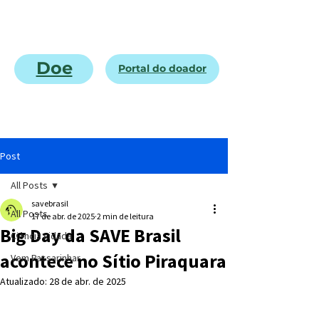
Doe
Portal do doador
Post
All Posts
savebrasil
All Posts
17 de abr. de 2025
2 min de leitura
Big Day da SAVE Brasil
Ciência cidadã
acontece no Sítio Piraquara
Vem Passarinhar
Atualizado:
28 de abr. de 2025