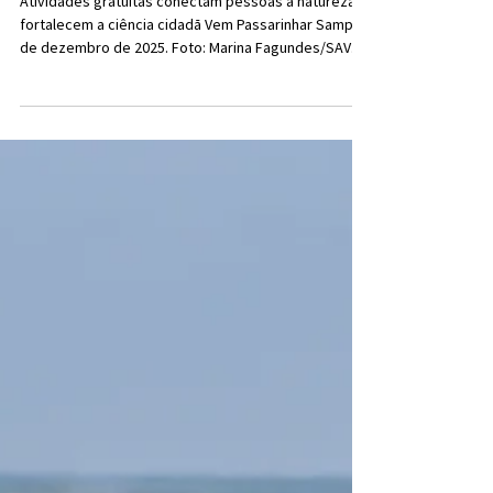
Vem Passarinhar Sampa lança
calendário 2026 de observação
de aves
Atividades gratuitas conectam pessoas à natureza e
fortalecem a ciência cidadã Vem Passarinhar Sampa
de dezembro de 2025. Foto: Marina Fagundes/SAVE
Brasil O Vem Passarinhar Sampa acaba de lançar o
calendário 2026, com saídas mensais gratuitas de
observação de aves em parques municipais da
capital paulista. A iniciativa é realizada pela ONG SAVE
Brasil e pela Prefeitura Municipal de São Paulo , por
meio da Divisão da Fauna Silvestre (DFS) da
Secretaria do Verde e do Meio