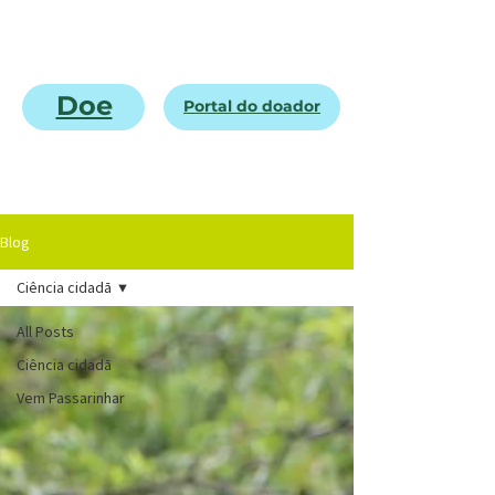
Doe
Portal do doador
Blog
Ciência cidadã
All Posts
Ciência cidadã
Vem Passarinhar