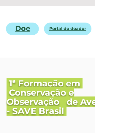
Doe
Portal do doador
1ª Formação em
Conservação e
Observação de Aves
- SAVE Brasil