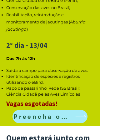
Ciência Cidadã com eBird e Merlin;
Conservação das aves no Brasil;
Reabilitação, reintrodução e
monitoramento de jacutingas (A
burria
jacutinga
)
2° dia - 13/04
Das 7h às 12h
Saída a campo para observação de aves.
Identificação de espécies e registros
utilizando o eBird.
Papo de passarinho: Rede ISS Brasil:
Ciência Cidadã pelas Aves Limícolas
Vagas esgotadas!
Preencha o formulário de interesse
Quem estará junto com