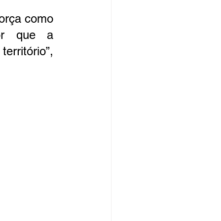
orça como 
or que a 
rritório”, 