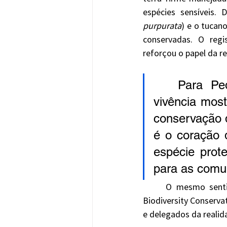
espécies sensíveis.
purpurata
) e o tucan
conservadas. O regi
reforçou o papel da r
	Para Pedro Develey, diretor executivo da SAVE Brasil, a 
vivência mos
conservação d
é o coração 
espécie prote
para as comun
	O mesmo sent
Biodiversity Conserva
e delegados da realida