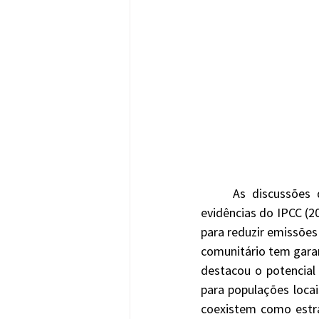
	As discussões da COP 30 reforçam essa conexão entre natureza e clima, destacando 
evidências do IPCC (2
para reduzir emissões
comunitário tem garan
destacou o potencial
para populações locai
coexistem como estra