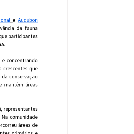
ional
e 
Audubon
vância da fauna 
ue participantes 
a. 
 crescentes que 
a da conservação 
ue mantêm áreas 
l
, representantes 
. Na comunidade 
rcorreu áreas de 
tes primários e 