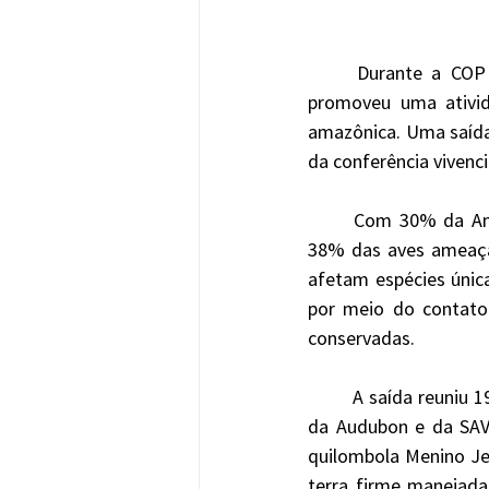
	Durante a COP
promoveu uma ativida
amazônica. Uma saída 
da conferência vivenc
	Com 30% da Amazônia Oriental já desmatada, segundo o Imazon (2023), e concentrando 
38% das aves ameaçad
afetam espécies única
por meio do contato 
conservadas.
	A saída reuniu 
da Audubon e da SAVE
quilombola Menino Jes
terra firme manejada