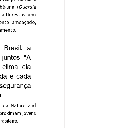
bé-una (
Querula 
 a florestas bem 
ente ameaçado, 
tamento.
untos. “A 
lima, ela 
da e cada 
segurança 
. 
z da Nature and 
aproximam jovens 
asileira. 