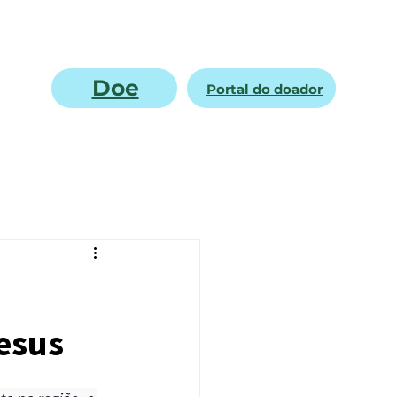
Doe
Portal do doador
esus