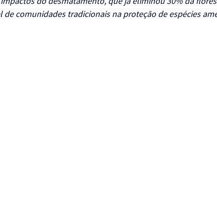
 impactos do desmatamento, que já eliminou 30% da florest
el de comunidades tradicionais na proteção de espécies am