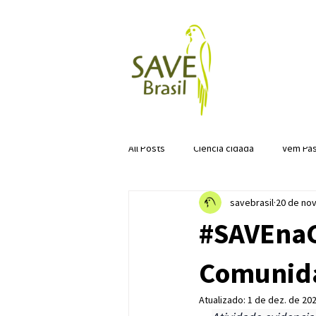
All Posts
Ciência cidadã
Vem Pas
savebrasil
20 de nov
#SAVEnaC
Comunida
Atualizado:
1 de dez. de 20