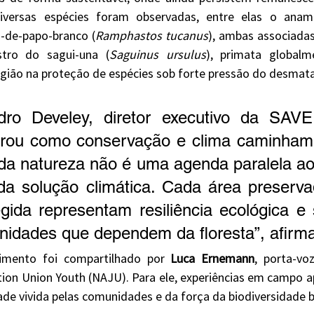
 Diversas espécies foram observadas, entre elas o anam
o-de-papo-branco (
Ramphastos tucanus
), ambas associadas
stro do sagui-una (
Saguinus ursulus
), primata globalm
egião na proteção de espécies sob forte pressão do desma
trou como conservação e clima caminham j
a natureza não é uma agenda paralela ao c
da solução climática. Cada área preserva
gida representam resiliência ecológica e 
idades que dependem da floresta”, afirma
imento foi compartilhado por 
Luca Ernemann
, porta-vo
tion Union Youth (NAJU). Para ele, experiências em campo 
de vivida pelas comunidades e da força da biodiversidade br